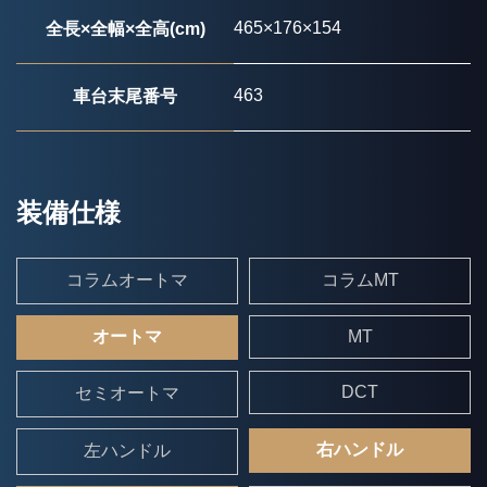
465×176×154
全長×全幅×全高(cm)
463
車台末尾番号
装備仕様
コラムオートマ
コラムMT
オートマ
MT
DCT
セミオートマ
右ハンドル
左ハンドル