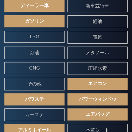
ディーラー車
新車並行車
ガソリン
軽油
LPG
電気
灯油
メタノール
CNG
圧縮水素
エアコン
その他
パワステ
パワーウィンドウ
エアバッグ
カーステ
アルミホイール
本革シート