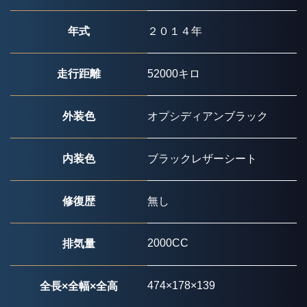
年式
２０１４年
走行距離
52000キロ
外装色
オプシディアンブラック
内装色
ブラックレザーシート
修復歴
無し
2000CC
排気量
474×178×139
全長×全幅×全高