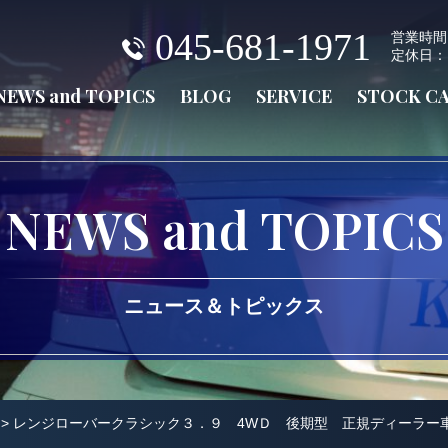
045-681-1971
営業時間：火
定休日：
NEWS and TOPICS
BLOG
SERVICE
STOCK C
NEWS and TOPICS
ニュース＆トピックス
>
レンジローバークラシック３．９ 4WＤ 後期型 正規ディーラー