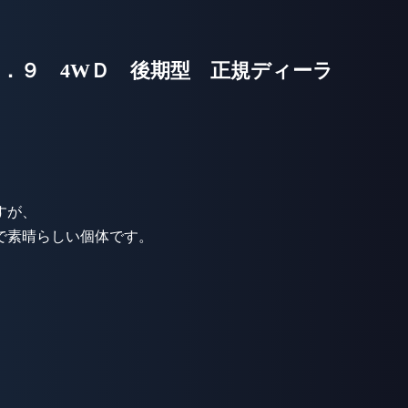
．９ 4WＤ 後期型 正規ディーラ
。
すが、
で素晴らしい個体です。
。